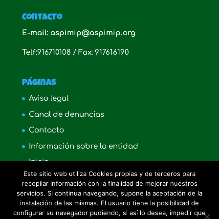
Contacto
E-mail: aspimip@aspimip.org
Telf:
916710108 /
Fax:
917616190
Páginas
Aviso legal
Canal de denuncias
Contacto
Información sobre la entidad
Inicio
Este sitio web utiliza Cookies propias y de terceros para
Política de cookies
recopilar información con la finalidad de mejorar nuestros
servicios. Si continua navegando, supone la aceptación de la
Quienes somos
instalación de las mismas. El usuario tiene la posibilidad de
configurar su navegador pudiendo, si así lo desea, impedir que